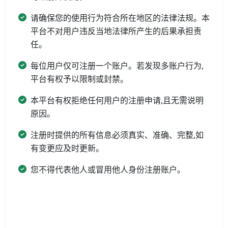
请确保您的使用行为符合所在地区的法律法规。本
平台不对用户违反当地法律所产生的后果承担责
任。
每位用户仅可注册一个账户。若发现多账户行为,
平台有权予以限制或封禁。
本平台有权拒绝任何用户的注册申请,且无需说明
原因。
注册时提供的所有信息必须真实、准确、完整,如
有变更应及时更新。
您不得代表他人或冒用他人身份注册账户。