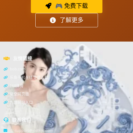
🎮 免费下载
了解更多
友情链接
bob.com
乐鱼手机在线登录入口
168体育
星空网页版
九游网站入口
联系我们
fz-support@jostkyc.com