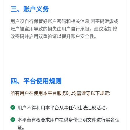
三、账户义务
用户须自行保管好账户密码和相关信息,因密码泄露或
账户被盗用导致的损失由用户自行承担。建议定期修
改密码并启用双重验证以提升账户安全性。
四、平台使用规则
所有用户在使用本平台服务时,均需遵守以下规定:
用户不得利用本平台从事任何违法违规活动。
本平台有权要求用户提供身份证明文件进行实名认
证。