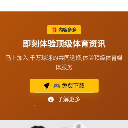
🎁 内容多多
即刻体验顶级体育资讯
马上加入,千万球迷的共同选择,体验顶级体育媒
体服务
🎮 免费下载
了解更多