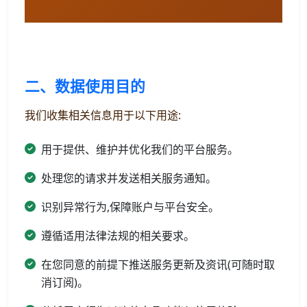
二、数据使用目的
我们收集相关信息用于以下用途:
用于提供、维护并优化我们的平台服务。
处理您的请求并发送相关服务通知。
识别异常行为,保障账户与平台安全。
遵循适用法律法规的相关要求。
在您同意的前提下推送服务更新及资讯(可随时取
消订阅)。