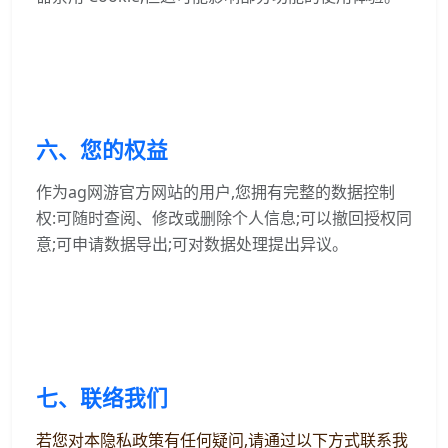
六、您的权益
作为ag网游官方网站的用户,您拥有完整的数据控制
权:可随时查阅、修改或删除个人信息;可以撤回授权同
意;可申请数据导出;可对数据处理提出异议。
七、联络我们
若您对本隐私政策有任何疑问,请通过以下方式联系我